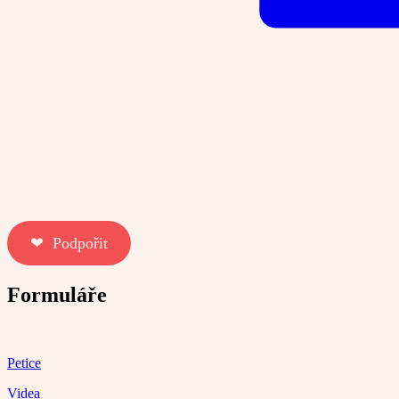
❤︎ Podpořit
Formuláře
Petice
Videa