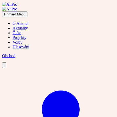
Skip
to
content
Primary Menu
O Alianci
Aktuality
Čtěte
Projekty
Volby
Hlasování
Obchod