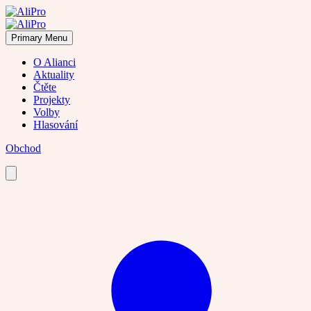
Skip
to
content
Primary Menu
O Alianci
Aktuality
Čtěte
Projekty
Volby
Hlasování
Obchod