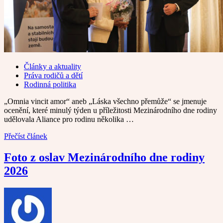
Články a aktuality
Práva rodičů a dětí
Rodinná politika
„Omnia vincit amor“ aneb „Láska všechno přemůže“ se jmenuje
ocenění, které minulý týden u příležitosti Mezinárodního dne rodiny
udělovala Aliance pro rodinu několika …
Přečíst článek
Foto z oslav Mezinárodního dne rodiny
2026