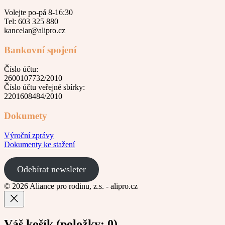
Volejte po-pá 8-16:30
Tel: 603 325 880
kancelar@alipro.cz
Bankovní spojení
Číslo účtu:
2600107732/2010
Číslo účtu veřejné sbírky:
2201608484/2010
Dokumety
Výroční zprávy
Dokumenty ke stažení
Odebírat newsleter
© 2026 Aliance pro rodinu, z.s. - alipro.cz
Váš košík
(položky: 0)