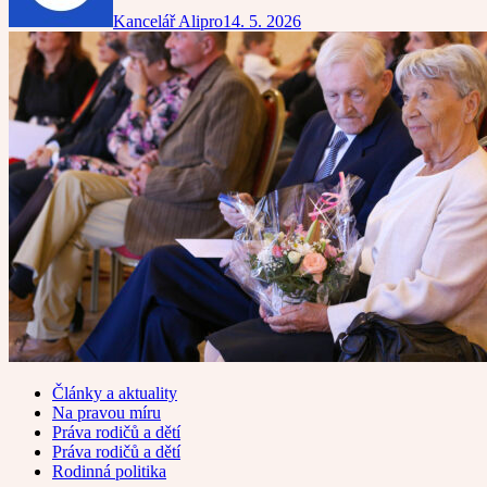
Kancelář Alipro
14. 5. 2026
Články a aktuality
Na pravou míru
Práva rodičů a dětí
Práva rodičů a dětí
Rodinná politika