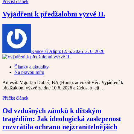
Přečíst článek
Vyjádření k předžalobní výzvě II.
Kancelář Alipro
12. 6. 2026
12. 6. 2026
Články a aktuality
Na pravou míru
Adresát: Mgr. Jan Dobrý, BA (Hons), advokát Věc: Vyjádření k
předžalobní výzvě ze dne 10.6. 2026 a žádost o její …
Přečíst článek
Od vzdušných zámků k dětským
tragédiím: Jak ideologická zaslepenost
rozvrátila ochranu nejzranitelnějších