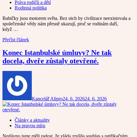
Práva rodičů a dětí
Rodinná politika
Babičky jsou motorem světa. Bez nich by civilizace neexistovala a
společenské vědy nám přesně ukazují, proč se rodinám daří,
když …
Přečíst článek
Konec Istanbulské úmluvy? Ne tak
docela, dveře zůstaly otevřené.
Kancelář Alipro
24. 6. 2026
24. 6. 2026
Články a aktuality
Na pravou míru
Nedávno jsme měli radost, že vláda zrušila souhlas s ratifikačním