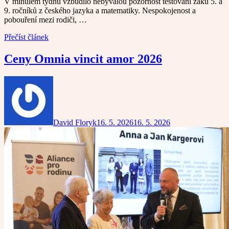
V minulém týdnu vzbudilo nebývalou pozornost testování žáků 5. a
9. ročníků z českého jazyka a matematiky. Nespokojenost a
pobouření mezi rodiči, …
Přečíst článek
Ceny Omnia vincit amor 2026
David Floryk
16. 5. 2026
16. 5. 2026