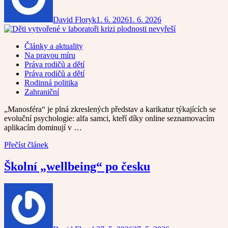
David Floryk
1. 6. 2026
1. 6. 2026
Články a aktuality
Na pravou míru
Práva rodičů a dětí
Práva rodičů a dětí
Rodinná politika
Zahraniční
„Manosféra“ je plná zkreslených představ a karikatur týkajících se
evoluční psychologie: alfa samci, kteří díky online seznamovacím
aplikacím dominují v …
Přečíst článek
Školní „wellbeing“ po česku