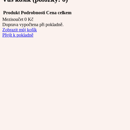
Produkt
Podrobnosti
Cena celkem
Mezisoučet
0 Kč
Produkty
Doprava vypočtena při pokladně.
Zobrazit můj košík
v
Přejít k pokladně
košíku