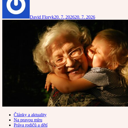
David Floryk
20. 7. 2026
20. 7. 2026
Články a aktuality
Na pravou míru
Práva rodičů a dětí