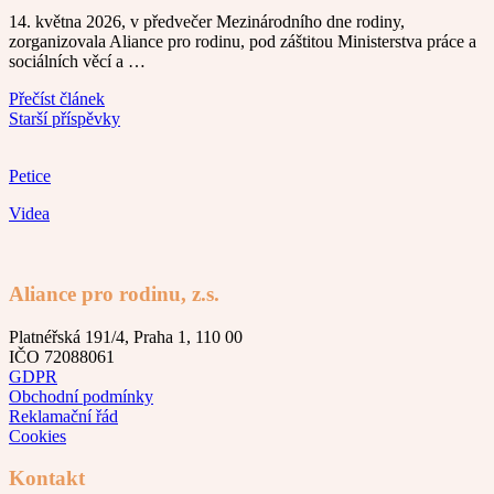
14. května 2026, v předvečer Mezinárodního dne rodiny,
zorganizovala Aliance pro rodinu, pod záštitou Ministerstva práce a
sociálních věcí a …
Přečíst článek
Navigace
Starší příspěvky
pro
Petice
příspěvky
Videa
Aliance pro rodinu, z.s.
Platnéřská 191/4, Praha 1, 110 00
IČO 72088061
GDPR
Obchodní podmínky
Reklamační řád
Cookies
Kontakt