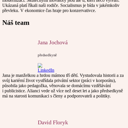
modernizací. Skutečnými inovátory jsou ale ti, kteří něco vytváří.
Ukázaná platí říkali naši rodiče. Socialismus je bída v jakémkoliv
převleku. V ekonomice čas hraje pro konzervativce.
Náš team
Jana Jochová
předsedkyně
Jana je manželkou a hrdou mámou tří dětí. Vystudovala historii a za
svůj kariérní život vystřídala privátní sektor (práci v korporátu),
působila jako pedagožka, věnovala se domácímu vzdělávání
i publicistice. Alianci vede už více než deset let a jako předsedkyně
má na starosti komunikaci s členy a podporovateli a politiky.
David Floryk