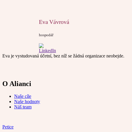
Eva Vávrová
hospodář
Eva je vystudovaná účetní, bez níž se žádná organizace neobejde.
O Alianci
Naše cíle
Naše hodnoty
Náš team
Petice