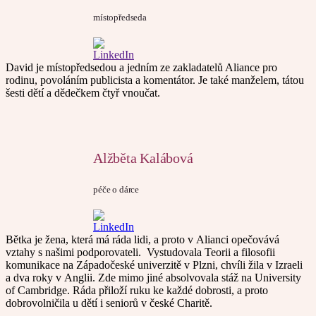
místopředseda
David je místopředsedou a jedním ze zakladatelů Aliance pro
rodinu, povoláním publicista a komentátor. Je také manželem, tátou
šesti dětí a dědečkem čtyř vnoučat.
Alžběta Kalábová
péče o dárce
Bětka je žena, která má ráda lidi, a proto v Alianci opečovává
vztahy s našimi podporovateli. Vystudovala Teorii a filosofii
komunikace na Západočeské univerzitě v Plzni, chvíli žila v Izraeli
a dva roky v Anglii. Zde mimo jiné absolvovala stáž na University
of Cambridge. Ráda přiloží ruku ke každé dobrosti, a proto
dobrovolničila u dětí i seniorů v české Charitě.