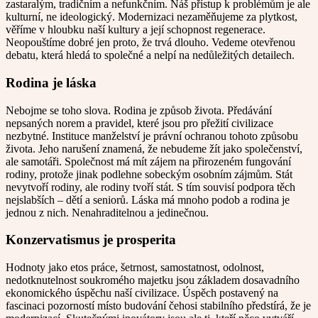
zastaralým, tradičním a nefunkčním. Náš přístup k problémům je ale
kulturní, ne ideologický. Modernizaci nezaměňujeme za plytkost,
věříme v hloubku naší kultury a její schopnost regenerace.
Neopouštíme dobré jen proto, že trvá dlouho. Vedeme otevřenou
debatu, která hledá to společné a nelpí na nedůležitých detailech.
Rodina je láska
Nebojme se toho slova. Rodina je způsob života. Předávání
nepsaných norem a pravidel, které jsou pro přežití civilizace
nezbytné. Instituce manželství je právní ochranou tohoto způsobu
života. Jeho narušení znamená, že nebudeme žít jako společenství,
ale samotáři. Společnost má mít zájem na přirozeném fungování
rodiny, protože jinak podlehne sobeckým osobním zájmům. Stát
nevytvoří rodiny, ale rodiny tvoří stát. S tím souvisí podpora těch
nejslabších – dětí a seniorů. Láska má mnoho podob a rodina je
jednou z nich. Nenahraditelnou a jedinečnou.
Konzervatismus je prosperita
Hodnoty jako etos práce, šetrnost, samostatnost, odolnost,
nedotknutelnost soukromého majetku jsou základem dosavadního
ekonomického úspěchu naší civilizace. Úspěch postavený na
fascinaci pozorností místo budování čehosi stabilního předstírá, že je