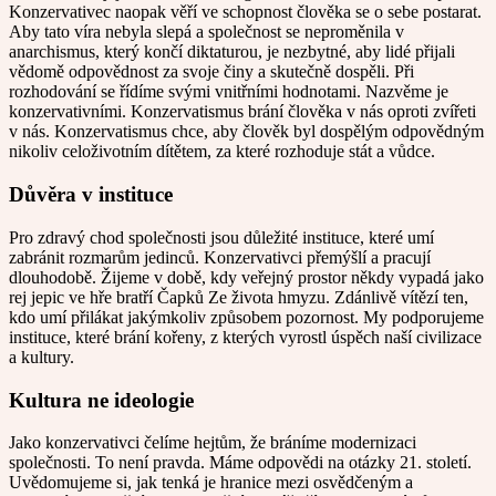
Konzervativec naopak věří ve schopnost člověka se o sebe postarat.
Aby tato víra nebyla slepá a společnost se neproměnila v
anarchismus, který končí diktaturou, je nezbytné, aby lidé přijali
vědomě odpovědnost za svoje činy a skutečně dospěli. Při
rozhodování se řídíme svými vnitřními hodnotami. Nazvěme je
konzervativními. Konzervatismus brání člověka v nás oproti zvířeti
v nás. Konzervatismus chce, aby člověk byl dospělým odpovědným
nikoliv celoživotním dítětem, za které rozhoduje stát a vůdce.
Důvěra v instituce
Pro zdravý chod společnosti jsou důležité instituce, které umí
zabránit rozmarům jedinců. Konzervativci přemýšlí a pracují
dlouhodobě. Žijeme v době, kdy veřejný prostor někdy vypadá jako
rej jepic ve hře bratří Čapků Ze života hmyzu. Zdánlivě vítězí ten,
kdo umí přilákat jakýmkoliv způsobem pozornost. My podporujeme
instituce, které brání kořeny, z kterých vyrostl úspěch naší civilizace
a kultury.
Kultura ne ideologie
Jako konzervativci čelíme hejtům, že bráníme modernizaci
společnosti. To není pravda. Máme odpovědi na otázky 21. století.
Uvědomujeme si, jak tenká je hranice mezi osvědčeným a