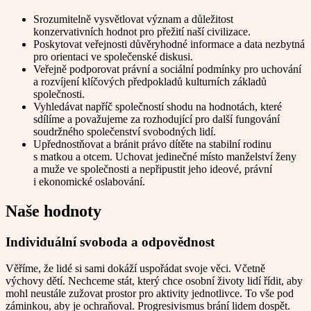
Srozumitelně vysvětlovat význam a důležitost
konzervativních hodnot pro přežití naší civilizace.
Poskytovat veřejnosti důvěryhodné informace a data nezbytná
pro orientaci ve společenské diskusi.
Veřejně podporovat právní a sociální podmínky pro uchování
a rozvíjení klíčových předpokladů kulturních základů
společnosti.
Vyhledávat napříč společností shodu na hodnotách, které
sdílíme a považujeme za rozhodující pro další fungování
soudržného společenství svobodných lidí.
Upřednostňovat a bránit právo dítěte na stabilní rodinu
s matkou a otcem. Uchovat jedinečné místo manželství ženy
a muže ve společnosti a nepřipustit jeho ideové, právní
i ekonomické oslabování.
Naše hodnoty
Individuální svoboda a odpovědnost
Věříme, že lidé si sami dokáží uspořádat svoje věci. Včetně
výchovy dětí. Nechceme stát, který chce osobní životy lidí řídit, aby
mohl neustále zužovat prostor pro aktivity jednotlivce. To vše pod
záminkou, aby je ochraňoval. Progresivismus brání lidem dospět.