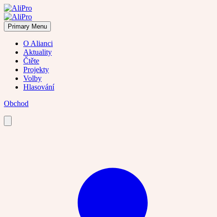
Skip
to
content
Primary Menu
O Alianci
Aktuality
Čtěte
Projekty
Volby
Hlasování
Obchod