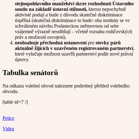
stejnopohlavního manželství skrze rozhodnutí Ústavního
soudu na základě ústavní stížnosti,
kterou nepochybně
aktivisté podají a bude z důvodu skutečné diskriminace
úspěšná (skutečná diskriminace to bude: oba instituty se ve
schváleném návrhu Poslaneckou sněmovnou od sebe
vzájemně výrazně neodlišují – včetně rozsahu rodičovských
práv a možností osvojení).
neobsahuje přechodná ustanovení
pro
stovky párů
aktuálně žijících v uzavřeném registrovaném partnerství
,
které vylučuje možnost uzavřít partnerství podle nové právní
úpravy.
Tabulka senátorů
Na odkazu volební obvod naleznete podrobný přehled volebního
obvodu.
[table id=7 /]
Petice
Videa