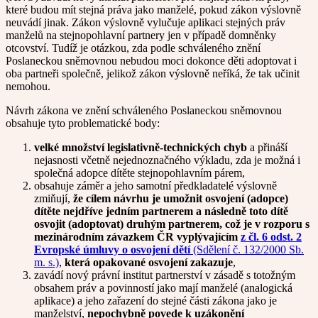
které budou mít stejná práva jako manželé, pokud zákon výslovně
neuvádí jinak. Zákon výslovně vylučuje aplikaci stejných práv
manželů na stejnopohlavní partnery jen v případě domněnky
otcovství. Tudíž je otázkou, zda podle schváleného znění
Poslaneckou sněmovnou nebudou moci dokonce děti adoptovat i
oba partneři společně, jelikož zákon výslovně neříká, že tak učinit
nemohou.
Návrh zákona ve znění schváleného Poslaneckou sněmovnou
obsahuje tyto problematické body:
velké množství legislativně-technických chyb
a přináší
nejasnosti včetně nejednoznačného výkladu, zda je možná i
společná adopce dítěte stejnopohlavním párem,
obsahuje záměr a jeho samotní předkladatelé výslovně
zmiňují,
že cílem návrhu je umožnit osvojení (adopce)
dítěte nejdříve jedním partnerem a následně toto dítě
osvojit (adoptovat) druhým partnerem, což je v rozporu s
mezinárodním závazkem ČR vyplývajícím
z čl. 6 odst. 2
Evropské úmluvy o osvojení dětí
(Sdělení č. 132/2000 Sb.
m. s.)
,
která opakované osvojení zakazuje
,
zavádí nový právní institut partnerství v zásadě s totožným
obsahem práv a povinností jako mají manželé (analogická
aplikace) a jeho zařazení do stejné části zákona jako je
manželství,
nepochybně povede k uzákonění