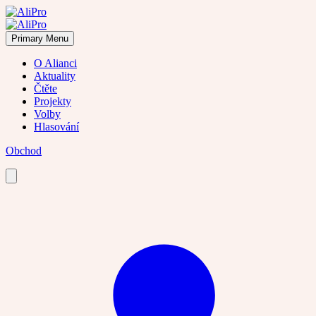
Skip
to
content
Primary Menu
O Alianci
Aktuality
Čtěte
Projekty
Volby
Hlasování
Obchod