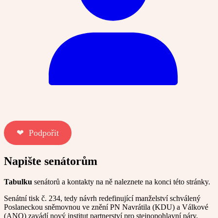
❤︎ Podpořit
Napište senátorům
Tabulku
senátorů a kontakty na ně naleznete na konci této stránky.
Senátní tisk č. 234, tedy návrh redefinující manželství schválený
Poslaneckou sněmovnou ve znění PN Navrátila (KDU) a Válkové
(ANO) zavádí nový institut partnerství pro stejnopohlavní páry,