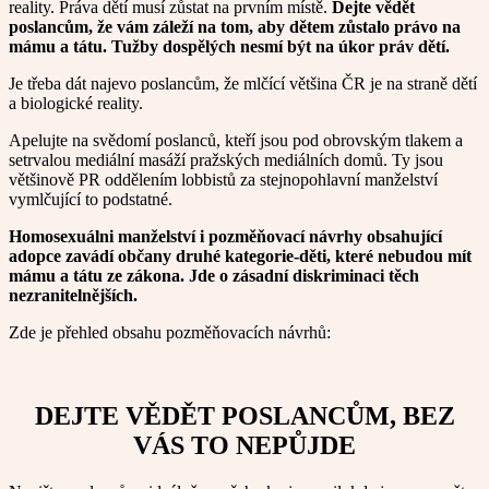
reality. Práva dětí musí zůstat na prvním místě.
Dejte vědět
poslancům, že vám záleží na tom, aby dětem zůstalo právo na
mámu a tátu. Tužby dospělých nesmí být na úkor práv dětí.
Je třeba dát najevo poslancům, že mlčící většina ČR je na straně dětí
a biologické reality.
Apelujte na svědomí poslanců, kteří jsou pod obrovským tlakem a
setrvalou mediální masáží pražských mediálních domů. Ty jsou
většinově PR oddělením lobbistů za stejnopohlavní manželství
vymlčující to podstatné.
Homosexuálni manželství i pozměňovací návrhy obsahující
adopce zavádí občany druhé kategorie-děti, které nebudou mít
mámu a tátu ze zákona. Jde o zásadní diskriminaci těch
nezranitelnějších.
Zde je přehled obsahu pozměňovacích návrhů:
DEJTE VĚDĚT POSLANCŮM, BEZ
VÁS TO NEPŮJDE