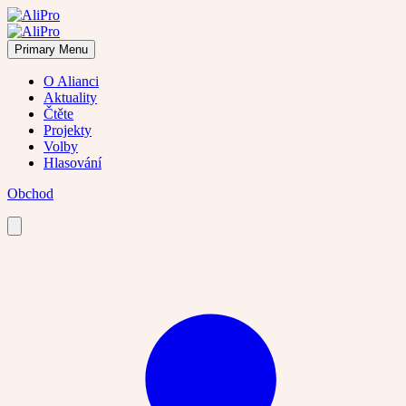
Skip
to
content
Primary Menu
O Alianci
Aktuality
Čtěte
Projekty
Volby
Hlasování
Obchod