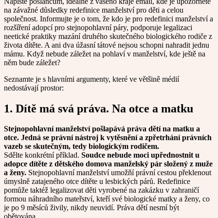
Napište poslancům, ideálně z vašeho kraje email, kde je upozorněte
na závažné důsledky redefinice manželství pro děti a celou
společnost. Informujte je o tom, že kdo je pro redefinici manželství a
rozšíření adopcí pro stejnopohlavní páry, podporuje legalizaci
neetické praktiky mazání druhého skutečného biologického rodiče z
života dítěte. A ani dva úžasní tátové nejsou schopni nahradit jednu
mámu. Když nebude záležet na pohlaví v manželství, kde ještě na
něm bude záležet?
Seznamte je s hlavními argumenty, které ve většině médií
nedostávají prostor:
1. Dítě má svá práva. Na otce a matku
Stejnopohlavní manželství pošlapává práva dětí na matku a
otce. Jedná se právní nástroj k vytěsnění a zpřetrhání právních
vazeb se skutečným, tedy biologickým rodičem.
Sdělte konkrétní příklad.
Soudce nebude moci upřednostnit u
adopce dítěte z dětského domova manželský pár složený z muže
a ženy.
Stejnopohlavní manželství umožňí právní cestou překlenout
úmyslně zatajeného otce dítěte u lesbických párů. Redefinice
pomůže taktéž legalizovat děti vyrobené na zakázku v zahraničí
formou náhradního mateřství, kteří své biologické matky a ženy, co
je po 9 měsíců živily, nikdy neuvidí. Práva dětí nesmí být
obětována.