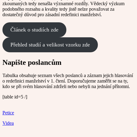
zkoumaných tedy nenašla významné rozdíly. Vědecký výzkum
podobného rozsahu a kvality tedy jistě nelze považovat za
dostatečný důvod pro zásadní redefinici manželství.
Článek o studiích zde
Přehled studií a velikost vzorku zde
Napište poslancům
Tabulka obsahuje seznam všech poslanců a záznam jejich hlasování
o redefinici manželství v 1. čtení. Doporučujeme zaměřit se na ty,
kdo se při svém hlasování zdrželi nebo nebyli na jednání přítomni.
[table id=5 /]
Petice
Videa