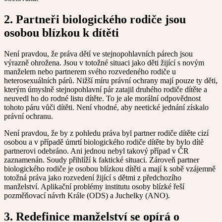
2. Partneři biologického rodiče jsou
osobou blízkou k dítěti
Není pravdou, že práva dětí ve stejnopohlavních párech jsou
výrazně ohrožena. Jsou v totožné situaci jako děti žijící s novým
manželem nebo partnerem svého rozvedeného rodiče u
heterosexuálních párů. Nižší míru právní ochrany mají pouze ty děti,
kterým úmyslně stejnopohlavní pár zatajil druhého rodiče dítěte a
neuvedl ho do rodné listu dítěte. To je ale morální odpovědnost
tohoto páru vůči dítěti. Není vhodné, aby neetické jednání získalo
právní ochranu.
Není pravdou, že by z pohledu práva byl partner rodiče dítěte cizí
osobou a v případě úmrtí biologického rodiče dítěte by bylo dítě
partnerovi odebráno. Ani jednou nebyl takový případ v ČR
zaznamenán. Soudy přihlíží k faktické situaci. Zároveň partner
biologického rodiče je osobou blízkou dítěti a mají k sobě vzájemně
totožná práva jako rozvedení žijící s dětmi z předchozího
manželství. Aplikační problémy institutu osoby blízké řeší
pozměňovací návrh Krále (ODS) a Juchelky (ANO).
3. Redefinice manželství se opírá o