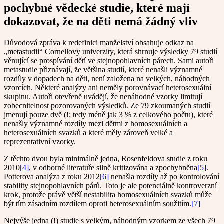
pochybné vědecké studie, které mají
dokazovat, že na děti nemá žádný vliv
Důvodová zpráva k redefinici manželství obsahuje odkaz na
„metastudii“ Cornellovy univerzity, která shrnuje výsledky 79 studií
věnující se prospívání dětí ve stejnopohlavních párech. Sami autoři
metastudie přiznávají, že většina studií, které nenašli významné
rozdíly v dopadech na děti, není založena na velkých, náhodných
vzorcích. Některé analýzy ani neměly porovnávací heterosexuální
skupinu. Autoři otevřeně uvádějí, že nenáhodné vzorky limitují
zobecnitelnost pozorovaných výsledků. Ze 79 zkoumaných studií
jmenují pouze dvě (!; tedy méně jak 3 % z celkového počtu), které
nenašly významné rozdíly mezi dětmi z homosexuálních a
heterosexuálních svazků a které měly zároveň velké a
reprezentativní vzorky.
Z těchto dvou byla minimálně jedna, Rosenfeldova studie z roku
2010
[4]
, v odborné literatuře silně kritizována a zpochybněna
[5]
.
Potterova analýza z roku 2012
[6]
nenašla rozdíly až po kontrolování
stability stejnopohlavních párů. Toto je ale potenciálně kontroverzní
krok, protože právě větší nestabilita homosexuálních svazků může
být tím zásadním rozdílem oproti heterosexuálním soužitím.
[7]
Nejvýše jedna (!) studie s velkým, náhodným vzorkem ze všech 79