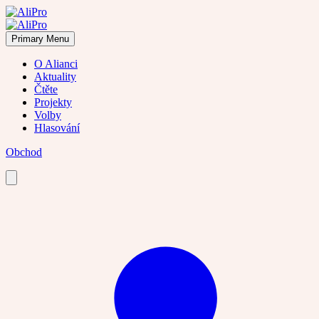
Skip
to
content
Primary Menu
O Alianci
Aktuality
Čtěte
Projekty
Volby
Hlasování
Obchod