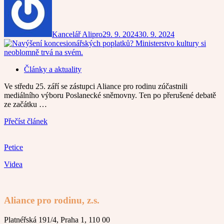
Kancelář Alipro
29. 9. 2024
30. 9. 2024
Články a aktuality
Ve středu 25. září se zástupci Aliance pro rodinu zúčastnili
mediálního výboru Poslanecké sněmovny. Ten po přerušené debatě
ze začátku …
Přečíst článek
Petice
Videa
Aliance pro rodinu, z.s.
Platnéřská 191/4, Praha 1, 110 00