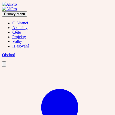
Skip
to
content
Primary Menu
O Alianci
Aktuality
Čtěte
Projekty
Volby
Hlasování
Obchod