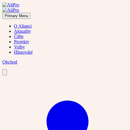
Skip
to
content
Primary Menu
O Alianci
Aktuality
Čtěte
Projekty
Volby
Hlasování
Obchod