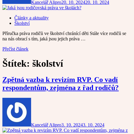
Kancelář Alipro
20. 10. 2024
20. 10. 2024
Články a aktuality
Školství
Příručka práva rodičů ve školství chránící děti Stále více rodičů se
na nás obrací s tím, jaká jsou jejich práva …
Přečíst článek
Štítek:
školství
Zpětná vazba k revizím RVP. Co vadí
respondentům, zejména z řad rodičů?
Kancelář Alipro
3. 10. 2024
3. 10. 2024