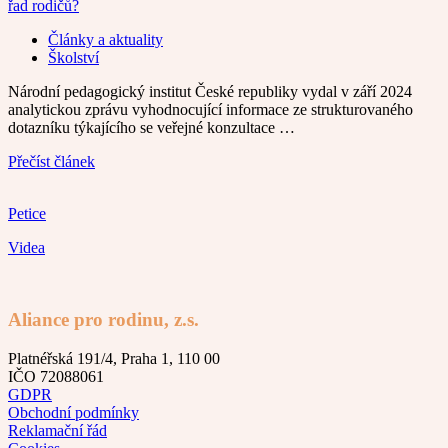
Články a aktuality
Školství
Národní pedagogický institut České republiky vydal v září 2024
analytickou zprávu vyhodnocující informace ze strukturovaného
dotazníku týkajícího se veřejné konzultace …
Přečíst článek
Petice
Videa
Aliance pro rodinu, z.s.
Platnéřská 191/4, Praha 1, 110 00
IČO 72088061
GDPR
Obchodní podmínky
Reklamační řád