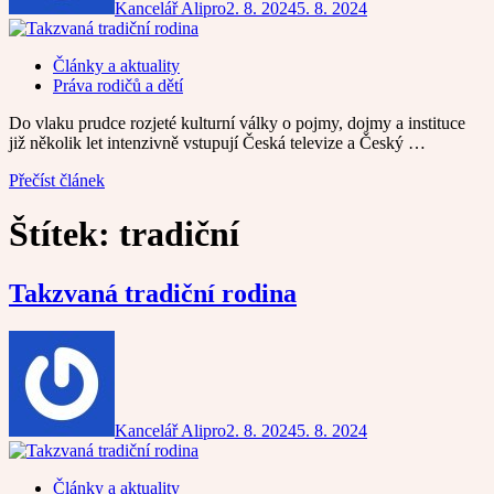
Kancelář Alipro
2. 8. 2024
5. 8. 2024
Články a aktuality
Práva rodičů a dětí
Do vlaku prudce rozjeté kulturní války o pojmy, dojmy a instituce
již několik let intenzivně vstupují Česká televize a Český …
Přečíst článek
Štítek:
tradiční
Takzvaná tradiční rodina
Kancelář Alipro
2. 8. 2024
5. 8. 2024
Články a aktuality