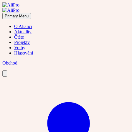
Skip
to
content
Primary Menu
O Alianci
Aktuality
Čtěte
Projekty
Volby
Hlasování
Obchod