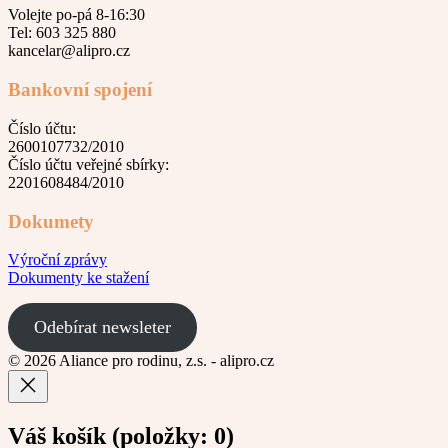
Volejte po-pá 8-16:30
Tel: 603 325 880
kancelar@alipro.cz
Bankovní spojení
Číslo účtu:
2600107732/2010
Číslo účtu veřejné sbírky:
2201608484/2010
Dokumety
Výroční zprávy
Dokumenty ke stažení
Odebírat newsleter
© 2026 Aliance pro rodinu, z.s. - alipro.cz
Váš košík
(položky: 0)