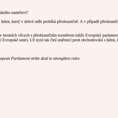
átního mateřství?
idmi, který v drtivé míře probíhá přeshraničně. A v případě přeshrani
ce v trestních věcech s přeshraničním rozměrem může Evropský parlame
ní Evropské unie). Už nyní tak činí směrnicí proti obchodování s lidmi
pean Parliament strike deal to strengthen rules