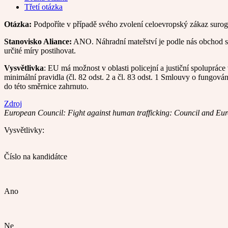
Třetí otázka
Otázka:
Podpoříte v případě svého zvolení celoevropský zákaz surog
Stanovisko Aliance:
ANO. Náhradní mateřství je podle nás obchod s l
určité míry postihovat.
Vysvětlivka
: EU má možnost v oblasti policejní a justiční spoluprá
minimální pravidla (čl. 82 odst. 2 a čl. 83 odst. 1 Smlouvy o fungová
do této směrnice zahrnuto.
Zdroj
European Council: Fight against human trafficking: Council and Euro
Vysvětlivky:
Číslo na kandidátce
Ano
Ne