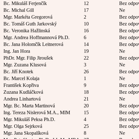
Bc. Mikuláš Ferjenčík
12
Bez odpo
Bc. Michal Gill
17
Ne
Mgr. Markéta Gregorová
2
Bez odpo
Bc. Tomáš Guth Jarkovský
10
Bez odpo
Bc. Veronika Hažlinská
16
Bez odpo
Mgr. Andrea Hoffmannová Ph.D.
6
Bez odpo
Bc. Jana Holomčík Leitnerová
14
Bez odpo
Ing. Jan Hora
19
Ne
PhDr. Mgr. Filip Jiroušek
22
Bez odpo
Mgr. Zuzana Klusová
3
Ne
Bc. Jiří Knotek
26
Bez odpo
Bc. Marcel Kolaja
1
Ne
František Kopřiva
9
Bez odpo
Zuzana Kudláčková
18
Bez odpo
Andrea Linhartová
21
Ne
Mgr. Bc. Marta Martinová
20
Bez odpo
Ing. Tereza Nislerová M.A., MIM
15
Bez odpo
Mgr. Mikuláš Peksa Ph.D.
4
Bez odpo
Mgr. Olga Sejrková
25
Bez odpo
Mgr. Jana Skopalíková
8
Ne