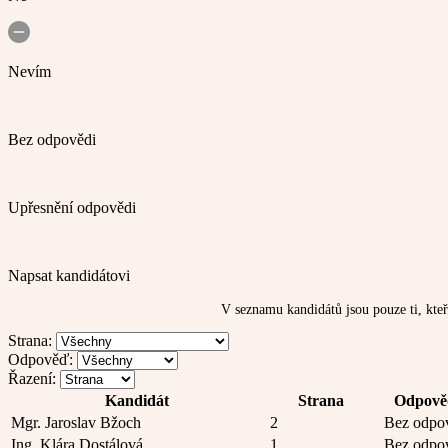
Nevím
Bez odpovědi
Upřesnění odpovědi
Napsat kandidátovi
V seznamu kandidátů jsou pouze ti, kteř
Strana:
Odpověď:
Řazení:
Kandidát
Strana
Odpov
Mgr. Jaroslav Bžoch
2
Bez odpo
Ing. Klára Dostálová
1
Bez odpo