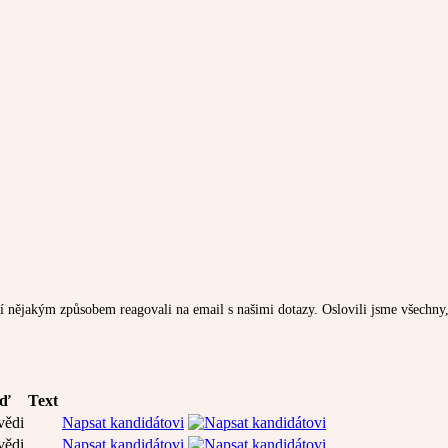
í nějakým způsobem reagovali na email s našimi dotazy. Oslovili jsme všechny, 
ěď
Text
vědi
Napsat kandidátovi
vědi
Napsat kandidátovi