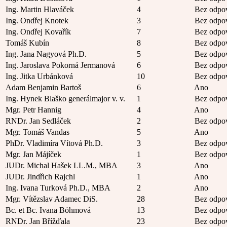
Ing. Martin Hlaváček
4
Bez odpo
Ing. Ondřej Knotek
3
Bez odpo
Ing. Ondřej Kovařík
7
Bez odpo
Tomáš Kubín
8
Bez odpo
Ing. Jana Nagyová Ph.D.
5
Bez odpo
Ing. Jaroslava Pokorná Jermanová
6
Bez odpo
Ing. Jitka Urbánková
10
Bez odpo
Adam Benjamin Bartoš
6
Ano
Ing. Hynek Blaško generálmajor v. v.
1
Bez odpo
Mgr. Petr Hannig
4
Ano
RNDr. Jan Sedláček
2
Bez odpo
Mgr. Tomáš Vandas
5
Ano
PhDr. Vladimíra Vítová Ph.D.
3
Bez odpo
Mgr. Jan Májíček
1
Bez odpo
JUDr. Michal Hašek LL.M., MBA
3
Ano
JUDr. Jindřich Rajchl
1
Ano
Ing. Ivana Turková Ph.D., MBA
2
Ano
Mgr. Vítězslav Adamec DiS.
28
Bez odpo
Bc. et Bc. Ivana Böhmová
13
Bez odpo
RNDr. Jan Břížďala
23
Bez odpo