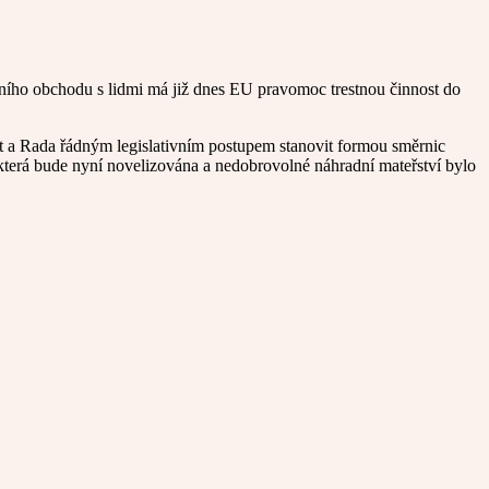
čního obchodu s lidmi má již dnes EU pravomoc trestnou činnost do
nt a Rada řádným legislativním postupem stanovit formou směrnic
, která bude nyní novelizována a nedobrovolné náhradní mateřství bylo