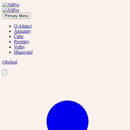
Skip
to
content
Primary Menu
O Alianci
Aktuality
Čtěte
Projekty
Volby
Hlasování
Obchod