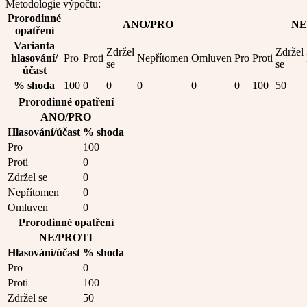
Metodologie výpočtu:
Prorodinné
ANO/PRO
NE
opatření
Varianta
Zdržel
Zdržel
hlasování/
Pro
Proti
Nepřítomen
Omluven
Pro
Proti
se
se
účast
% shoda
100
0
0
0
0
0
100
50
Prorodinné opatření
ANO/PRO
Hlasování/účast
% shoda
Pro
100
Proti
0
Zdržel se
0
Nepřítomen
0
Omluven
0
Prorodinné opatření
NE/PROTI
Hlasování/účast
% shoda
Pro
0
Proti
100
Zdržel se
50