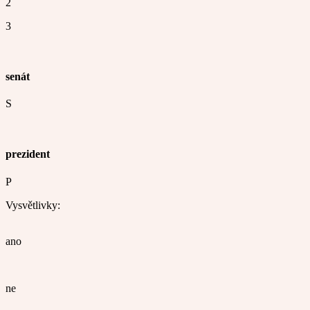
2
3
senát
S
prezident
P
Vysvětlivky:
ano
ne