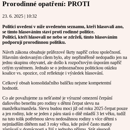
Prorodinné opatření:
PROTI
23. 6. 2025 | 10:32
Politici uvedení v níže uvedeném seznamu, kteří hlasovali ano,
se tímto hlasováním staví proti rodinné politice.
Politici, kteří hlasovali ne nebo se zdrželi, tímto hlasováním
podporují prorodinnou politiku.
Návrh zákona obsahuje průřezové škrty napříč celou společností.
Hlavním sledovaným cílem bylo, aby nepřiměřeně nedopadlo jen na
jednu skupinu obyvatel, ale došlo k rozpočtovým úsporám napříč
celým systémem. Jednalo se o jednoznačnou politickou otázku
koalice vs. opozice, což reflektuje i výsledek hlasování.
Celkový obsah konsolidačního balíčku nejsme kompetentní
hodnotit.
Co ale považujeme za nešťastné je výrazné omezení čerpání
daňového benefitu pro rodiny s dětmi čerpat slevu na
manželku/manžela. Slevu budou moci již od roku 2025 čerpat pouze
a jen rodiny, kde se jeden z páru stará o dítě mladší 3 let věku, tudíž
na tuto tolik potřebnou slevu nedosáhnou rodiny s více dětmi s
nejmladším dítětem nad 3 roky věku, kde právě často matky
zůstávají v domácnosti a žijí z jednoho příjmu. Stát alespoň