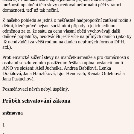
možností uplatnění této slevy oceňoval neformální péči v rámci
domácnosti, teď už tak nečiní.
Z našeho pohledu se jedná o nešťastné nadproporční zatížení rodin s
dětmi, které právě nejsou sociálními případy a jejich jedinou
odměnou za to, že státu za cenu vlastní oběti vychovávají další
daňové poplatníky, neodváděli ještě více na přímých daních (jako by
již neodváděli za větší rodinu na daních nepřímých formou DPH,
atd.).
Problematické zúžení slevy na manželku/manžela pro domácnosti s
osobami se zdravotním postižením řešila skupina poslanců hnutí
ANO ve složení: Aleš Juchelka, Andrea Babišová, Lenka
Dražilová, Jana Hanzlíková, Igor Hendrych, Renata Oulehlová a
Jana Pastuchová.
Pozměňovací návrh nebyl úspěšný.
Průběh schvalování zákona
sněmovna
1