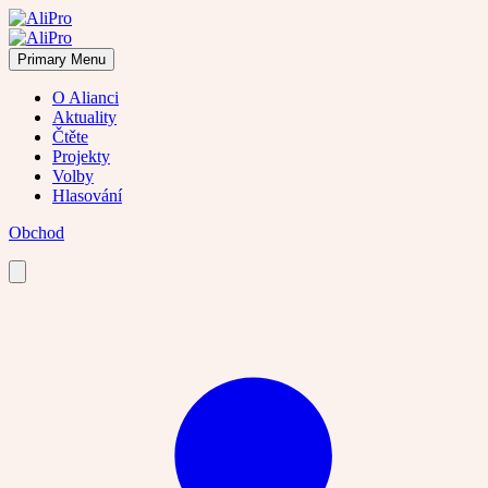
Skip
to
content
Primary Menu
O Alianci
Aktuality
Čtěte
Projekty
Volby
Hlasování
Obchod