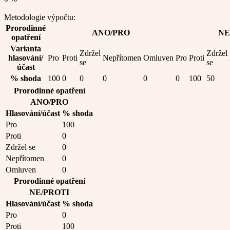
Metodologie výpočtu:
Prorodinné
ANO/PRO
NE
opatření
Varianta
Zdržel
Zdržel
hlasování/
Pro
Proti
Nepřítomen
Omluven
Pro
Proti
se
se
účast
% shoda
100
0
0
0
0
0
100
50
Prorodinné opatření
ANO/PRO
Hlasování/účast
% shoda
Pro
100
Proti
0
Zdržel se
0
Nepřítomen
0
Omluven
0
Prorodinné opatření
NE/PROTI
Hlasování/účast
% shoda
Pro
0
Proti
100