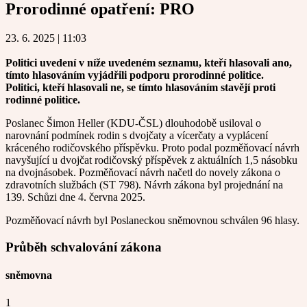
Prorodinné opatření:
PRO
23. 6. 2025 | 11:03
Politici uvedení v níže uvedeném seznamu, kteří hlasovali ano,
tímto hlasováním vyjádřili podporu prorodinné politice.
Politici, kteří hlasovali ne, se tímto hlasováním stavějí proti
rodinné politice.
Poslanec Šimon Heller (KDU-ČSL) dlouhodobě usiloval o
narovnání podmínek rodin s dvojčaty a vícerčaty a vyplácení
kráceného rodičovského příspěvku. Proto podal pozměňovací návrh
navyšující u dvojčat rodičovský příspěvek z aktuálních 1,5 násobku
na dvojnásobek. Pozměňovací návrh načetl do novely zákona o
zdravotních službách (ST 798). Návrh zákona byl projednání na
139. Schůzi dne 4. června 2025.
Pozměňovací návrh byl Poslaneckou sněmovnou schválen 96 hlasy.
Průběh schvalování zákona
sněmovna
1