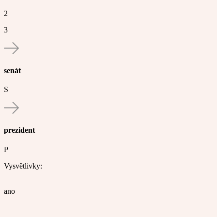
2
3
senát
S
prezident
P
Vysvětlivky:
ano