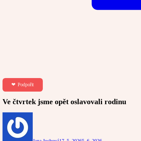
❤︎ Podpořit
Ve čtvrtek jsme opět oslavovali rodinu
Jana Jochová
17. 5. 2026
5. 6. 2026