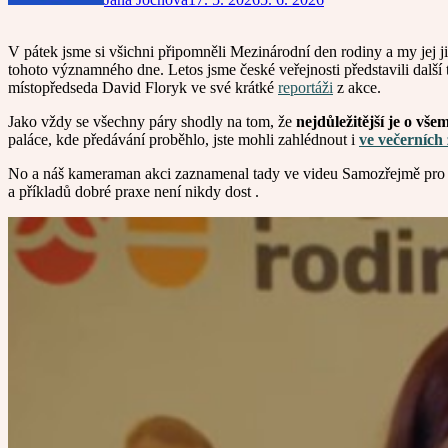
V pátek jsme si všichni připomněli Mezinárodní den rodiny a my jej j
tohoto významného dne. Letos jsme české veřejnosti představili další 
místopředseda David Floryk ve své krátké
reportáži
z akce.
Jako vždy se všechny páry shodly na tom, že
nejdůležitější je o vš
paláce, kde předávání proběhlo, jste mohli zahlédnout i
ve večerních
No a náš kameraman akci zaznamenal tady ve videu Samozřejmě pro Vá
a příkladů dobré praxe není nikdy dost .