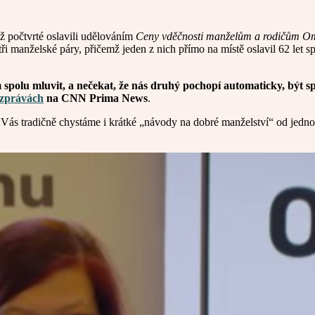
iž počtvrté oslavili udělováním
Ceny vděčnosti manželům a rodičům Om
tři manželské páry, přičemž jeden z nich přímo na místě oslavil 62 let s
em spolu mluvit, a nečekat, že nás druhý pochopí automaticky, být sp
 zprávách
na CNN Prima News
.
s tradičně chystáme i krátké „návody na dobré manželství“ od jednot