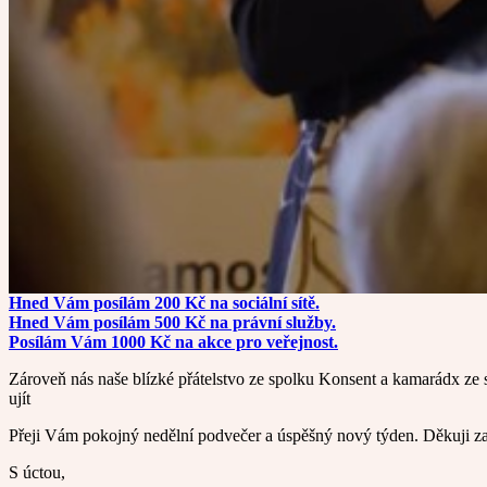
Hned Vám posílám 200 Kč na sociální sítě.
Hned Vám posílám 500 Kč na právní služby.
Posílám Vám 1000 Kč na akce pro veřejnost.
Zároveň nás naše blízké přátelstvo ze spolku Konsent a kamarádx ze 
ujít
Přeji Vám pokojný nedělní podvečer a úspěšný nový týden. Děkuji za
S úctou,