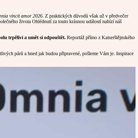
nia vincit amor 2026
. Z praktických důvodů však už v předvečer
polečného života Ohlédnutí za touto krásnou událostí nabízí náš
olu trpěliví a umět si odpouštět.
Reportáž přímo z Kaiserštějnského
livých párů a hned jak budou připravené, pošleme Vám je. Inspirace