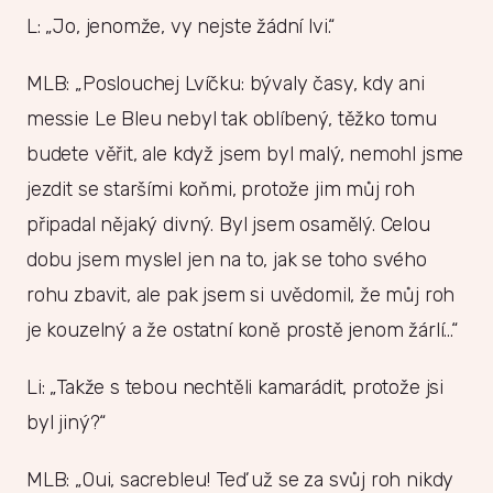
L: „Jo, jenomže, vy nejste žádní lvi.“
MLB: „Poslouchej Lvíčku: bývaly časy, kdy ani
messie Le Bleu nebyl tak oblíbený, těžko tomu
budete věřit, ale když jsem byl malý, nemohl jsme
jezdit se staršími koňmi, protože jim můj roh
připadal nějaký divný. Byl jsem osamělý. Celou
dobu jsem myslel jen na to, jak se toho svého
rohu zbavit, ale pak jsem si uvědomil, že můj roh
je kouzelný a že ostatní koně prostě jenom žárlí…“
Li: „Takže s tebou nechtěli kamarádit, protože jsi
byl jiný?“
MLB: „Oui, sacrebleu! Teď už se za svůj roh nikdy