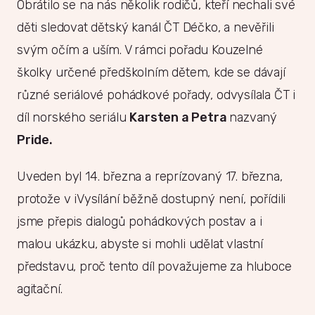
Obrátilo se na nás několik rodičů, kteří nechali své
děti sledovat dětský kanál ČT Déčko, a nevěřili
svým očím a uším. V rámci pořadu Kouzelné
školky určené předškolním dětem, kde se dávají
různé seriálové pohádkové pořady, odvysílala ČT i
díl norského seriálu
Karsten a Petra
nazvaný
Pride.
Uveden byl 14. března a reprízovaný 17. března,
protože v iVysílání běžně dostupný není, pořídili
jsme přepis dialogů pohádkových postav a i
malou ukázku, abyste si mohli udělat vlastní
představu, proč tento díl považujeme za hluboce
agitační.