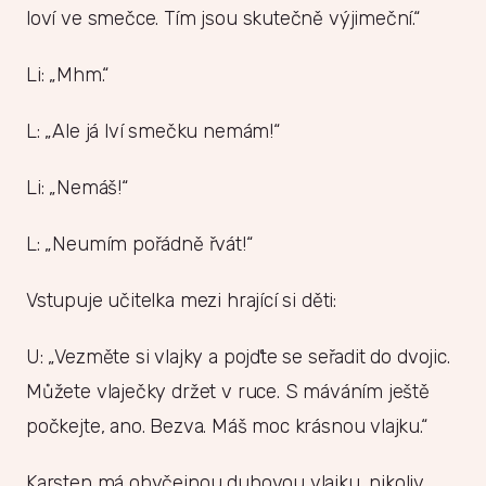
loví ve smečce. Tím jsou skutečně výjimeční.“
Li: „Mhm.“
L: „Ale já lví smečku nemám!“
Li: „Nemáš!“
L: „Neumím pořádně řvát!“
Vstupuje učitelka mezi hrající si děti:
U: „Vezměte si vlajky a pojďte se seřadit do dvojic.
Můžete vlaječky držet v ruce. S máváním ještě
počkejte, ano. Bezva. Máš moc krásnou vlajku.“
Karsten má obyčejnou duhovou vlajku, nikoliv