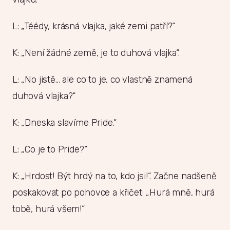
L: „Téédy, krásná vlajka, jaké zemi patří?“
K: „Není žádné země, je to duhová vlajka“.
L: „No jistě… ale co to je, co vlastně znamená
duhová vlajka?“
K: „Dneska slavíme Pride.“
L: „Co je to Pride?“
K: „Hrdost! Být hrdý na to, kdo jsi!“. Začne nadšeně
poskakovat po pohovce a křičet: „Hurá mně, hurá
tobě, hurá všem!“