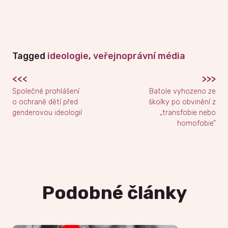
Tagged
ideologie
,
veřejnoprávní média
<<<
>>>
Navigace
Společné prohlášení
Batole vyhozeno ze
pro
o ochraně dětí před
školky po obvinění z
genderovou ideologií
„transfobie nebo
příspěvek
homofobie”
Podobné články