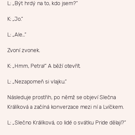
L: „Být hrdý na to, kdo jsem?“
K: „Jo.“
L: „Ale…“
Zvoní zvonek.
K: „Hmm, Petra!“ A běží otevřít.
L: „Nezapomeň si vlajku.“
Následuje prostřih, po němž se objeví Slečna
Králíková a začíná konverzace mezi ní a Lvíčkem.
L: „Slečno Králíková, co lidé o svátku Pride dělají?“