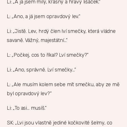
Li: „A já jsem milý, krásný a hravý lišáček.“
L: „Ano, a já jsem opravdový lev.“
Li: „Jistě. Lev, hrdý člen lví smečky, která vládne
savaně. Vážný, majestátní…“
L: „Počkej, cos to říkal? Lví smečky?“
Li: „Ano, správně. Lví smečky…“
L: „Ale musím kolem sebe mít smečku, aby ze mě
byl opravdový lev?“
Li: „To asi… musíš.“
SK: „Lvi jsou vlastně jediné kočkovité šelmy, co