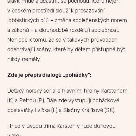
slavit Pride a účastnit se pochodů, které nejen
v českém prostředí slouží k prosazování
lobbistických cílů – změna společenských norem
a zákonů – a dlouhodobě rozdělují společnost.
Nehledě k tomu, že se v takových průvodech
odehrávají i scény, které by dětem přístupné být
nikdy neměly.
Zde je přepis dialogů „pohádky“:
Dětský norský seriál s hlavními hrdiny Karstenem
(K) a Petrou (P). Dále zde vystupují pohádkové
postavičky Lvíčka (L) a Slečny Králíkové (SK).
Hned v úvodu třímá Karsten v ruce duhovou
vlajku.