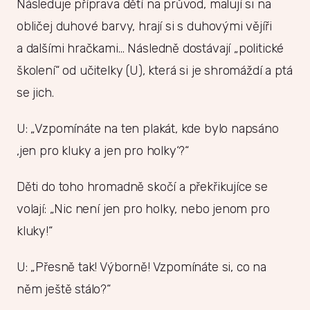
Následuje příprava dětí na průvod, malují si na
obličej duhové barvy, hrají si s duhovými vějíři
a dalšími hračkami… Následně dostávají „politické
školení“ od učitelky (U), která si je shromáždí a ptá
se jich.
U: „Vzpomínáte na ten plakát, kde bylo napsáno
‚jen pro kluky a jen pro holky‘?“
Děti do toho hromadně skočí a překřikujíce se
volají: „Nic není jen pro holky, nebo jenom pro
kluky!“
U: „Přesně tak! Výborně! Vzpomínáte si, co na
něm ještě stálo?“