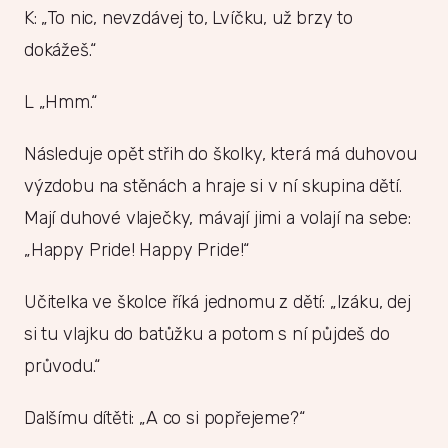
K: „To nic, nevzdávej to, Lvíčku, už brzy to
dokážeš.“
L „Hmm.“
Následuje opět střih do školky, která má duhovou
výzdobu na stěnách a hraje si v ní skupina dětí.
Mají duhové vlaječky, mávají jimi a volají na sebe:
„Happy Pride! Happy Pride!“
Učitelka ve školce říká jednomu z dětí: „Izáku, dej
si tu vlajku do batůžku a potom s ní půjdeš do
průvodu.“
Dalšímu dítěti: „A co si popřejeme?“