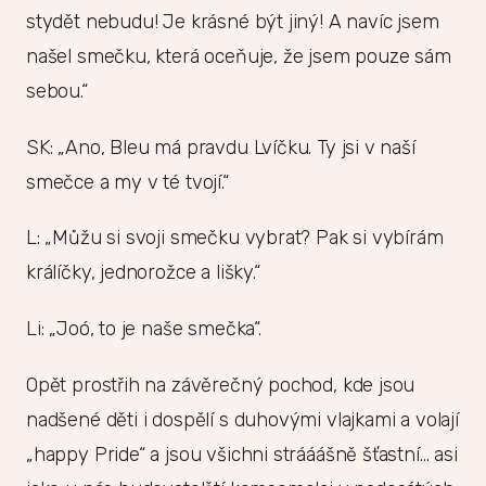
stydět nebudu! Je krásné být jiný! A navíc jsem
našel smečku, která oceňuje, že jsem pouze sám
sebou.“
SK: „Ano, Bleu má pravdu Lvíčku. Ty jsi v naší
smečce a my v té tvojí.“
L: „Můžu si svoji smečku vybrat? Pak si vybírám
králíčky, jednorožce a lišky.“
Li: „Joó, to je naše smečka“.
Opět prostřih na závěrečný pochod, kde jsou
nadšené děti i dospělí s duhovými vlajkami a volají
„happy Pride“ a jsou všichni strááášně šťastní… asi