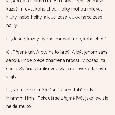
K: „Ano, a o svátku Hrdosti oslavujeme, že může
každý milovat koho chce. Holky mohou milovat
kluky, nebo holky, a kluci zase kluky, nebo zase
holky.“
L: „Jasně, každý by měl milovat toho, koho chce.“
K: „Přesně tak. A být na to hrdý! A být jenom sám
sebou. Pride přece znamená hrdost“. V pozadí za
sedící Slečnou Králíkovou vlaje obrovská duhová
vlajka.
L: „No to je hrozně krásné. Jsem také hrdý.
Mhmhm Hhh!“ Pokouší se zřejmě řvát jako lev, ale
nejde mu to.