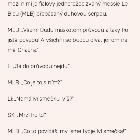
mezi nimi je fialový jednorožec zvaný messie Le
Bleu (MLB) přepásaný duhovou šerpou.
MLB: „Všem! Budu maskotem průvodu a taky ho
jistě povedu! A všichni se budou dívat jenom na
mě. Chacha.“
L: „Já do průvodu nejdu.“
MLB: „Co je to s ním?“
Li: „Nemá lví smečku, víš?“
SK: „Mrzí ho to.“
MLB: „Co to povídáš, my jsme tvoje lví smečka!“