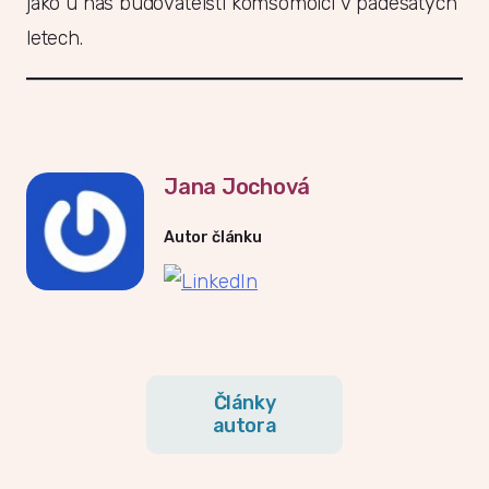
jako u nás budovatelští komsomolci v padesátých
letech.
Jana Jochová
Autor článku
Články
autora