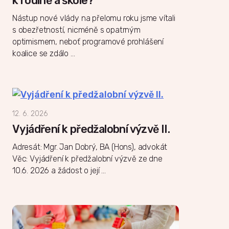
k rodině a škole?
Nástup nové vlády na přelomu roku jsme vítali
s obezřetností, nicméně s opatrným
optimismem, neboť programové prohlášení
koalice se zdálo …
12. 6. 2026
Vyjádření k předžalobní výzvě II.
Adresát: Mgr. Jan Dobrý, BA (Hons), advokát
Věc: Vyjádření k předžalobní výzvě ze dne
10.6. 2026 a žádost o její …