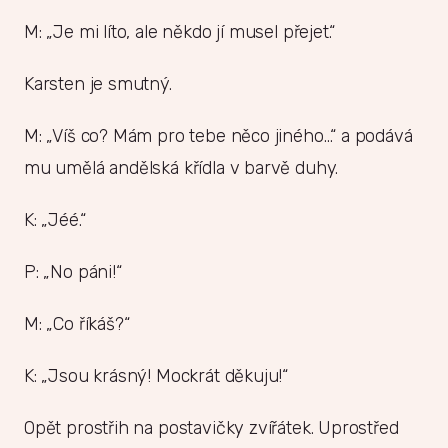
M: „Je mi líto, ale někdo jí musel přejet.“
Karsten je smutný.
M: „Víš co? Mám pro tebe něco jiného…“ a podává
mu umělá andělská křídla v barvě duhy.
K: „Jéé.“
P: „No páni!“
M: „Co říkáš?“
K: „Jsou krásný! Mockrát děkuju!“
Opět prostřih na postavičky zvířátek. Uprostřed