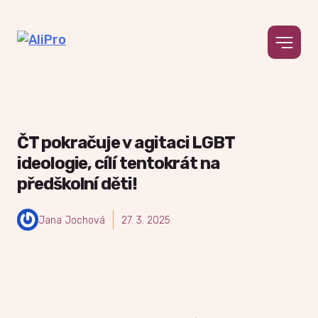
Pr
Me
Skip
to
content
ČT pokračuje v agitaci LGBT
ideologie, cílí tentokrát na
předškolní děti!
Jana Jochová
27. 3. 2025