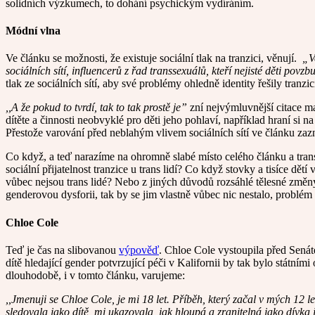
solidních výzkumech, to dohání psychickým vydíráním.
Módní vlna
Ve článku se možnosti, že existuje sociální tlak na tranzici, věnují.
„Ve
sociálních sítí, influencerů z řad transsexuálů, kteří nejisté děti pov
tlak ze sociálních sítí, aby své problémy ohledně identity řešily tranz
,,A že pokud to tvrdí, tak to tak prostě je”
zní nejvýmluvnější citace ma
dítěte a činnosti neobvyklé pro děti jeho pohlaví, například hraní si n
Přestože varování před neblahým vlivem sociálních sítí ve článku zazn
Co když, a teď narazíme na ohromně slabé místo celého článku a trans
sociální přijatelnost tranzice u trans lidí? Co když stovky a tisíce dět
vůbec nejsou trans lidé? Nebo z jiných důvodů rozsáhlé tělesné změny
genderovou dysforii, tak by se jim vlastně vůbec nic nestalo, problém 
Chloe Cole
Teď je čas na slibovanou
výpověď
. Chloe Cole vystoupila před Senáte
dítě hledající gender potvrzující péči v Kalifornii by tak bylo stát
dlouhodobě, i v tomto článku, varujeme:
,,Jmenuji se Chloe Cole, je mi 18 let. Příběh, který začal v mých 12 
sledovala jako dítě, mi ukazovala, jak hloupá a zranitelná jako dívka