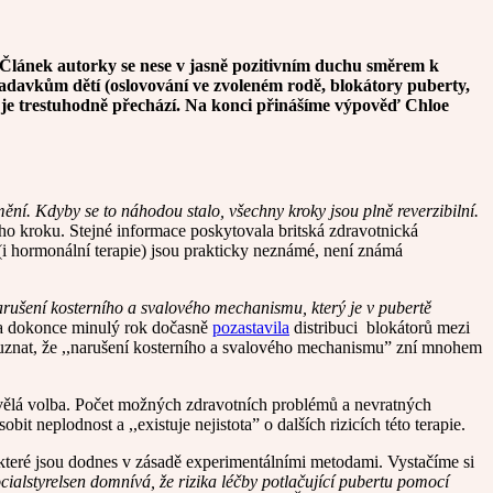
. Článek autorky se nese v jasně pozitivním duchu směrem k
požadavkům dětí (oslovování ve zvoleném rodě, blokátory puberty,
a je trestuhodně přechází. Na konci přinášíme výpověď Chloe
 změní. Kdyby se to náhodou stalo, všechny kroky jsou plně reverzibilní.
 kroku. Stejné informace poskytovala britská zdravotnická
(i hormonální terapie) jsou prakticky neznámé, není známá
narušení kosterního a svalového mechanismu, který je v pubertě
ka dokonce minulý rok dočasně
pozastavila
distribuci blokátorů mezi
me uznat, že ,,narušení kosterního a svalového mechanismu” zní mnohem
skvělá volba. Počet možných zdravotních problémů a nevratných
neplodnost a ,,existuje nejistota” o dalších rizicích této terapie.
i, které jsou dodnes v zásadě experimentálními metodami. Vystačíme si
alstyrelsen domnívá, že rizika léčby potlačující pubertu pomocí