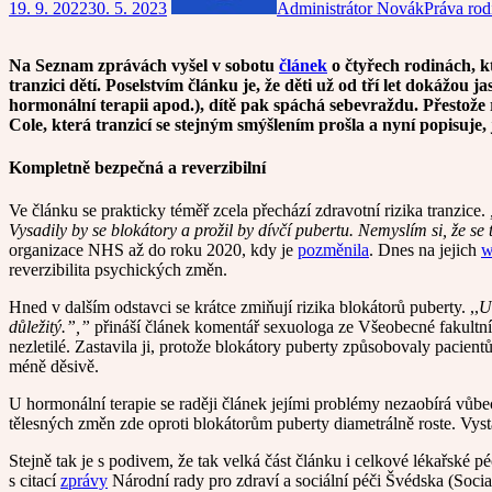
19. 9. 2022
30. 5. 2023
Administrátor Novák
Práva rod
Na Seznam zprávách vyšel v sobotu
článek
o čtyřech rodinách, k
tranzici dětí. Poselstvím článku je, že děti už od tří let dokážo
hormonální terapii apod.), dítě pak spáchá sebevraždu. Přestož
Cole, která tranzicí se stejným smýšlením prošla a nyní popisuje
Kompletně bezpečná a reverzibilní
Ve článku se prakticky téměř zcela přechází zdravotní rizika tranzice.
Vysadily by se blokátory a prožil by dívčí pubertu. Nemyslím si, že se
organizace NHS až do roku 2020, kdy je
pozměnila
. Dnes na jejich
w
reverzibilita psychických změn.
Hned v dalším odstavci se krátce zmiňují rizika blokátorů puberty. ,,
U
důležitý.”,”
přináší článek komentář sexuologa ze Všeobecné fakult
nezletilé. Zastavila ji, protože blokátory puberty způsobovaly pacie
méně děsivě.
U hormonální terapie se raději článek jejími problémy nezaobírá vůb
tělesných změn zde oproti blokátorům puberty diametrálně roste. Vysta
Stejně tak je s podivem, že tak velká část článku i celkové lékařské p
s citací
zprávy
Národní rady pro zdraví a sociální péči Švédska (Socials