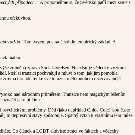
imečných případech.”
A připomeňme si, že Švédsko patří mezi země s
anou efektivitou.
 sebevraždu. Toto tvrzení postrádá solidní empirický základ. A
lánek matku.
o i výše zmíněná zpráva Socialstyrelsen. Neexistuje vědecký výzkum
í, kteří si tranzici pochvalují a mluví o tom, jak jim pomohla.
že zrovna tito lidé by ke své tranzici měli mnohem rezervovanější
ále vysoko nad národním průměrem. Tranzice není magickým řešením
označit jako příčinu.
mi psychickými problémy. Děti (jako například Chloe Cole) jsou často
ě jim depresivní stavy způsobuje. Špatný vztah k vlastnímu tělu může
o dítěte. Co článek a LGBT aktivisté ztrácí ve faktech a vědecky