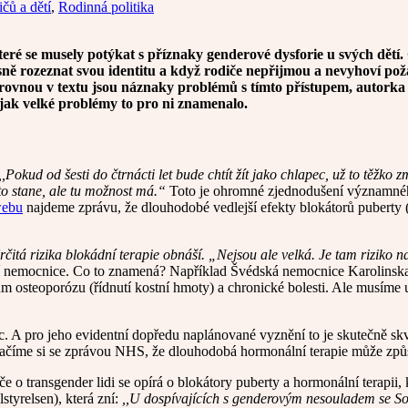
ičů a dětí
,
Rodinná politika
teré se musely potýkat s příznaky genderové dysforie u svých dětí
u jasně rozeznat svou identitu a když rodiče nepřijmou a nevyhoví 
e rovnou v textu jsou náznaky problémů s tímto přístupem, autork
, jak velké problémy to pro ni znamenalo.
,,Pokud od šesti do čtrnácti let bude chtít žít jako chlapec, už to těžko
 to stane, ale tu možnost má.“
Toto je ohromné zjednodušení významného
ebu
najdeme zprávu, že dlouhodobé vedlejší efekty blokátorů puberty 
rčitá rizika blokádní terapie obnáší. „Nejsou ale velká. Je tam riziko 
ní nemocnice. Co to znamená? Například Švédská nemocnice Karolins
ntům osteoporózu (řídnutí kostní hmoty) a chronické bolesti. Ale musí
ec. A pro jeho evidentní dopředu naplánované vyznění to je skutečně 
číme si se zprávou NHS, že dlouhodobá hormonální terapie může způsobit 
éče o transgender lidi se opírá o blokátory puberty a hormonální terapi
tyrelsen), která zní:
,,U dospívajících s genderovým nesouladem se Soci