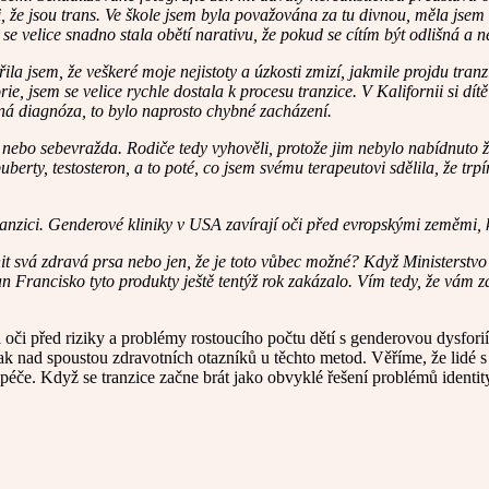
i, že jsou trans. Ve škole jsem byla považována za tu divnou, měla jsem 
se velice snadno stala obětí narativu, že pokud se cítím být odlišná a
la jsem, že veškeré moje nejistoty a úzkosti zmizí, jakmile projdu tran
e, jsem se velice rychle dostala k procesu tranzice. V Kalifornii si dí
ná diagnóza, to bylo naprosto chybné zacházení.
e nebo sebevražda. Rodiče tedy vyhověli, protože jim nebylo nabídnuto ž
berty, testosteron, a to poté, co jsem svému terapeutovi sdělila, že tr
tranzici. Genderové kliniky v USA zavírají oči před evropskými zeměmi, 
it svá zdravá prsa nebo jen, že je toto vůbec možné? Když Ministerstvo
an Francisko tyto produkty ještě tentýž rok zakázalo. Vím tedy, že vám z
oči před riziky a problémy rostoucího počtu dětí s genderovou dysfori
ak nad spoustou zdravotních otazníků u těchto metod. Věříme, že lidé s
éče. Když se tranzice začne brát jako obvyklé řešení problémů identity n