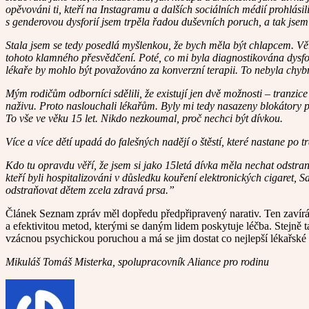
opěvováni ti, kteří na Instagramu a dalších sociálních médií prohlásil
s genderovou dysforií jsem trpěla řadou duševních poruch, a tak jsem 
Stala jsem se tedy posedlá myšlenkou, že bych měla být chlapcem. Věři
tohoto klamného přesvědčení. Poté, co mi byla diagnostikována dysfori
lékaře by mohlo být považováno za konverzní terapii. To nebyla chyb
Mým rodičům odborníci sdělili, že existují jen dvě možnosti – tranzic
naživu. Proto naslouchali lékařům. Byly mi tedy nasazeny blokátory pu
To vše ve věku 15 let. Nikdo nezkoumal, proč nechci být dívkou.
Více a více dětí upadá do falešných nadějí o štěstí, které nastane po 
Kdo tu opravdu věří, že jsem si jako 15letá dívka měla nechat odstran
kteří byli hospitalizováni v důsledku kouření elektronických cigaret, S
odstraňovat dětem zcela zdravá prsa.”
Článek Seznam zpráv měl dopředu předpřipravený narativ. Ten zavírá 
a efektivitou metod, kterými se daným lidem poskytuje léčba. Stejně t
vzácnou psychickou poruchou a má se jim dostat co nejlepší lékařské p
Mikuláš Tomáš Misterka, spolupracovník Aliance pro rodinu