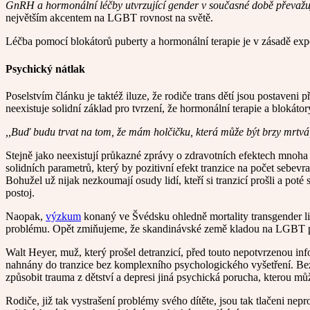
GnRH a hormonální léčby utvrzující gender v současné době převažu
největším akcentem na LGBT rovnost na světě.
Léčba pomocí blokátorů puberty a hormonální terapie je v zásadě exp
Psychický nátlak
Poselstvím článku je taktéž iluze, že rodiče trans dětí jsou postaveni
neexistuje solidní základ pro tvrzení, že hormonální terapie a blokát
,,Buď budu trvat na tom, že mám holčičku, která může být brzy mrtvá
Stejně jako neexistují průkazné zprávy o zdravotních efektech mnoha m
solidních parametrů, který by pozitivní efekt tranzice na počet sebevr
Bohužel už nijak nezkoumají osudy lidí, kteří si tranzicí prošli a pot
postoj.
Naopak,
výzkum
konaný ve Švédsku ohledně mortality transgender li
problému. Opět zmiňujeme, že skandinávské země kladou na LGBT práva
Walt Heyer, muž, který prošel detranzicí, před touto nepotvrzenou in
nahnány do tranzice bez komplexního psychologického vyšetření. Bez 
způsobit trauma z dětství a depresi jiná psychická porucha, kterou mů
Rodiče, již tak vystrašení problémy svého dítěte, jsou tak tlačeni nep