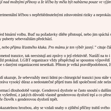
jí nad možnými přínosy a že léčba by měla být nabízena pouze ve výj
erimentální léčbou s nepřehlédnutelnými zdravotními riziky a neprokáz
 před binární volbu. Buď na požadavky dítěte přistoupí, nebo jim spáchá
ory puberty sebevraždám předchází.
, nebo přijmu šťastného kluka. Pro mámu je ten výběr jasný.”
cituje č
etod tranzice, tak neexistují ani zprávy o její efektivitě. Naráží na t
ažd prokázal. LGBT organizace vždy přispěchají se spoustou výpovědí lid
é se s danými organizacemi nesetkali. Přitom je velká pravděpodobnost, 
dí ukazuje, že sebevraždy mezi lidmi po chirurgické tranzici jsou st
 vysoký důraz a nedostatečné přijetí trans lidí společností zde nelze 
formací dlouhodobě varuje. Genderová dysforie se často snoubí s další
vyšetření, z jakých důvodů vlastně genderovou dysforií trpí a co přesn
že člověk s genderovou dysforií trpět.
rokazatelnou hrozbou, aby se vzdali snahy o zjištění příčiny trablí svéh