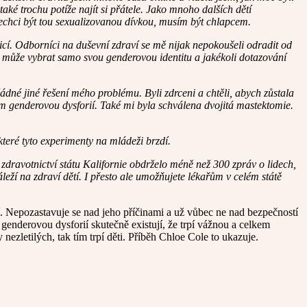
také trochu potíže najít si přátele. Jako mnoho dalších dětí
 nechci být tou sexualizovanou dívkou, musím být chlapcem.
zicí. Odborníci na duševní zdraví se mě nijak nepokoušeli odradit od
tě může vybrat samo svou genderovou identitu a jakékoli dotazování
ádné jiné řešení mého problému. Byli zdrceni a chtěli, abych zůstala
pím genderovou dysforií. Také mi byla schválena dvojitá mastektomie.
které tyto experimenty na mládeži brzdí.
 zdravotnictví státu Kalifornie obdrželo méně než 300 zpráv o lidech,
áleží na zdraví dětí. I přesto ale umožňujete lékařům v celém státě
í. Nepozastavuje se nad jeho příčinami a už vůbec ne nad bezpečností
 genderovou dysforií skutečně existují, že trpí vážnou a celkem
ezletilých, tak tím trpí děti. Příběh Chloe Cole to ukazuje.