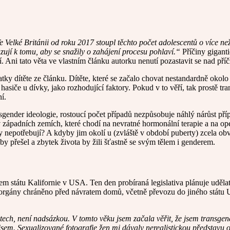
 Velké Británii od roku 2017 stoupl těchto počet adolescentů o více než t
zbuzují k tomu, aby se snažily o zahájení procesu pohlaví.“
Příčiny gigant
icí. Ani tato věta ve vlastním článku autorku nenutí pozastavit se nad p
tky dítěte ze článku. Dítěte, které se začalo chovat nestandardně okol
a hasiče u dívky, jako rozhodující faktory. Pokud v to věří, tak prostě tr
í.
gender ideologie, rostoucí počet případů nezpůsobuje náhlý nárůst příp
í v západních zemích, které chodí na nevratné hormonální terapie a na ope
 nepotřebují? A kdyby jim okolí u (zvláště v období puberty) zcela obv
by přešel a zbytek života by žili šťastně se svým tělem i genderem.
m státu Kalifornie v USA. Ten den probíraná legislativa plánuje udělat 
ními orgány chráněno před návratem domů, včetně převozu do jiného stát
letech, není nadsázkou. V tomto věku jsem začala věřit, že jsem transge
 jsem. Sexualizované fotografie žen mi dávaly nerealistickou představu 