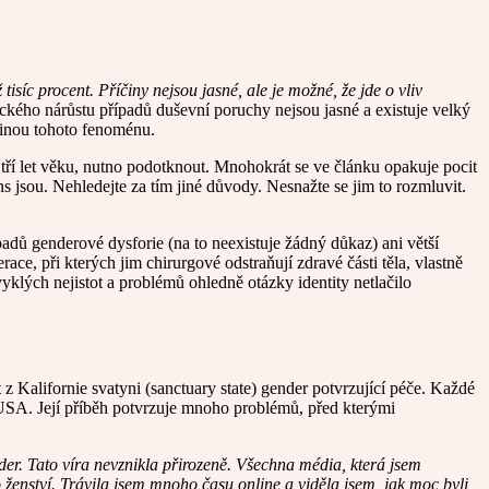
isíc procent. Příčiny nejsou jasné, ale je možné, že jde o vliv
ického nárůstu případů duševní poruchy nejsou jasné a existuje velký
říčinou tohoto fenoménu.
o tří let věku, nutno podotknout. Mnohokrát se ve článku opakuje pocit
ans jsou. Nehledejte za tím jiné důvody. Nesnažte se jim to rozmluvit.
adů genderové dysforie (na to neexistuje žádný důkaz) ani větší
race, při kterých jim chirurgové odstraňují zdravé části těla, vlastně
yklých nejistot a problémů ohledně otázky identity netlačilo
z Kalifornie svatyni (sanctuary state) gender potvrzující péče. Každé
u USA. Její příběh potvrzuje mnoho problémů, před kterými
nder. Tato víra nevznikla přirozeně. Všechna média, která jsem
o ženství. Trávila jsem mnoho času online a viděla jsem, jak moc byli