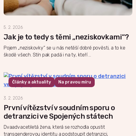
5. 2. 2026
Jak je to tedy s těmi „neziskovkami“?
Pojem „neziskovky“ se u nás netěší dobré pověsti, a to ke
škodě všech. Stín pak padá i na ty, kteří …
Články a aktuality
Na pravou míru
3. 2. 2026
První vítězství v soudním sporu o
detranzici ve Spojených státech
Dvaadvacetiletá žena, která se rozhodla opustit
transgenderovou identitu a podstoupit detranzici,