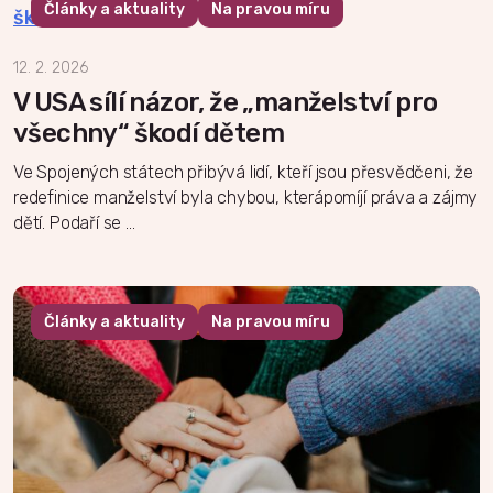
Články a aktuality
Na pravou míru
12. 2. 2026
V USA sílí názor, že „manželství pro
všechny“ škodí dětem
Ve Spojených státech přibývá lidí, kteří jsou přesvědčeni, že
redefinice manželství byla chybou, kterápomíjí práva a zájmy
dětí. Podaří se …
Články a aktuality
Na pravou míru