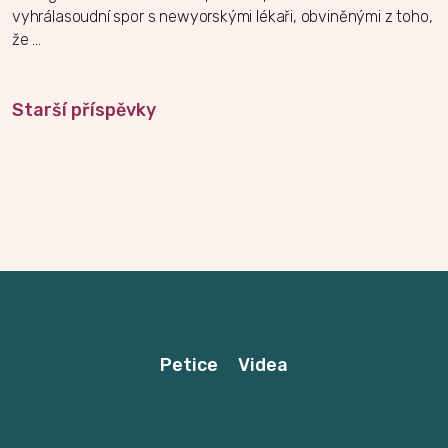
vyhrálasoudní spor s newyorskými lékaři, obviněnými z toho,
že …
Starší příspěvky
Navigace
pro
příspěvky
Petice
Videa