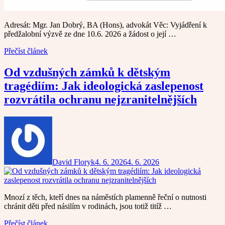
Adresát: Mgr. Jan Dobrý, BA (Hons), advokát Věc: Vyjádření k
předžalobní výzvě ze dne 10.6. 2026 a žádost o její …
Přečíst článek
Od vzdušných zámků k dětským
tragédiím: Jak ideologická zaslepenost
rozvrátila ochranu nejzranitelnějších
David Floryk
4. 6. 2026
4. 6. 2026
Mnozí z těch, kteří dnes na náměstích plamenně řeční o nutnosti
chránit děti před násilím v rodinách, jsou totiž titíž …
Přečíst článek