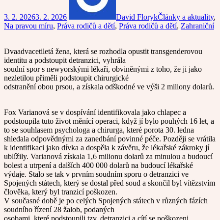
3. 2. 2026
3. 2. 2026
David Floryk
Články a aktuality
,
Na pravou míru
,
Práva rodičů a dětí
,
Práva rodičů a dětí
,
Zahraniční
Dvaadvacetiletá žena, která se rozhodla opustit transgenderovou
identitu a podstoupit detranzici, vyhrála
soudní spor s newyorskými lékaři, obviněnými z toho, že ji jako
nezletilou přiměli podstoupit chirurgické
odstranění obou prsou, a získala odškodné ve výši 2 miliony dolarů.
Fox Varianová se v dospívání identifikovala jako chlapec a
podstoupila tuto život měnící operaci, když jí bylo pouhých 16 let, a
to se souhlasem psychologa a chirurga, které porota 30. ledna
shledala odpovědnými za zanedbání povinné péče. Později se vrátila
k identifikaci jako dívka a dospěla k závěru, že lékařské zákroky jí
ublížily. Varianová získala 1,6 milionu dolarů za minulou a budoucí
bolest a utrpení a dalších 400 000 dolarů na budoucí lékařské
výdaje. Stalo se tak v prvním soudním sporu o detranzici ve
Spojených státech, který se dostal před soud a skončil byl vítězstvím
člověka, který byl tranzicí poškozen.
V současné době je po celých Spojených státech v různých fázích
soudního řízení 28 žalob, podaných
osobami, které podstoupili tzv. detranzici a cítí se poškozeni.