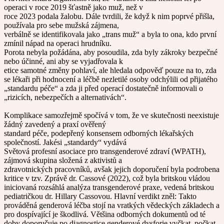
operaci v roce 2019 šťastně jako muž, než v
roce 2023 podala žalobu. Dále tvrdili, že když k nim poprvé přišla,
používala pro sebe mužská zájmena,
verbálně se identifikovala jako „trans muž“ a byla to ona, kdo první
zmínil nápad na operaci hrudníku.
Porota nebyla požádána, aby posoudila, zda byly zákroky bezpečné
nebo účinné, ani aby se vyjadřovala k
etice samotné změny pohlaví, ale hledala odpověď pouze na to, zda
se lékaři při hodnocení a léčbě nezletilé osoby odchýlili od přijatého
„standardu péče“ a zda ji před operací dostatečně informovali o
„rizicích, nebezpečích a alternativách“.
Komplikace samozřejmě spočívá v tom, že ve skutečnosti neexistuje
žádný zavedený a praxí ověřený
standard péče, podepřený konsensem odborných lékařských
společností. Jakési „standardy“ vydává
Světová profesní asociace pro transgenderové zdraví (WPATH),
zájmová skupina složená z aktivistů a
zdravotnických pracovníků, avšak jejich doporučení byla podrobena
kritice v tzv. Zprávě dr. Cassové (2022), což byla britskou vládou
iniciovaná rozsáhlá analýza transgenderové praxe, vedená britskou
pediatričkou dr. Hillary Cassovou. Hlavní verdikt zněl: Takto
prováděná genderová léčba stojí na vratkých vědeckých základech a
pro dospívající je škodlivá. Většina odborných dokumentů od té
doby doporučuje po diagnostice genderové dysforie vyčkat, počkat