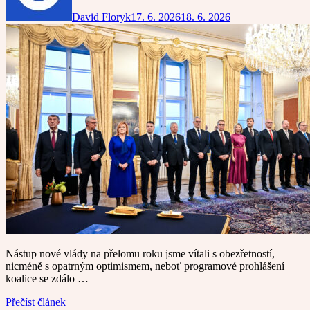
David Floryk
17. 6. 2026
18. 6. 2026
Nástup nové vlády na přelomu roku jsme vítali s obezřetností,
nicméně s opatrným optimismem, neboť programové prohlášení
koalice se zdálo …
Přečíst článek