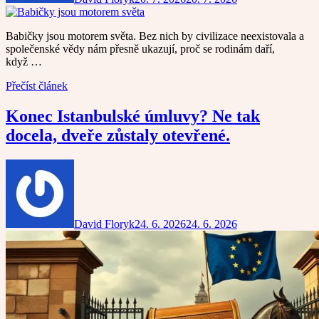
Babičky jsou motorem světa. Bez nich by civilizace neexistovala a
společenské vědy nám přesně ukazují, proč se rodinám daří,
když …
Přečíst článek
Konec Istanbulské úmluvy? Ne tak
docela, dveře zůstaly otevřené.
David Floryk
24. 6. 2026
24. 6. 2026