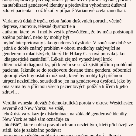
na stabilizaci genderové identity a především vyhodnotit duševní
zdraví pacienta – což lékaři v případě Varianové zcela zanedbali.
Varianová údajně trpěla celou řadou duševních poruch, včetně
deprese, anorexie, tělesné dysmorfie a
autismu, které by ji mohly vést k přesvědčení, že by měla podstoupit
změnu pohlaví, nebo by mohly být
mylně interpretovány jako genderová dysforie. V současné době se
jedná o dobře známý problém v oboru medicíny zabývající se
genderem u mladistvých, který Dr. Hilary Cassová popsala jako
„diagnostické zastínění“. Lékaři zřejmě vynechávají krok
diferenciální diagnostiky, při kterém se snaží zjistit příčinu problémů
pacienta. Jakmile se do rozhovoru dostane téma genderu, odborníci
ignorují všechny ostatní možnosti, které by mohly být příčinou
utrpení nezletilého, soustředí se jen na genderovou dysforii, jako by
ona sama byla příčinou všech pacientových potíží a klíčem k jeho
zdraví…
Verdikt vynesla převážně demokratická porota v okrese Westchester,
severně od New Yorku, ve státě,
jehož ústava zakazuje diskriminaci na základě genderové identity.
New York se také sám označuje za
„útočiště“, které nabízí právní ochranu nezletilým, kteří přicházejí ze
států, kde je zakázáno podávat
hormony opačného pohlaví a operace změny pohlaví. „Porota