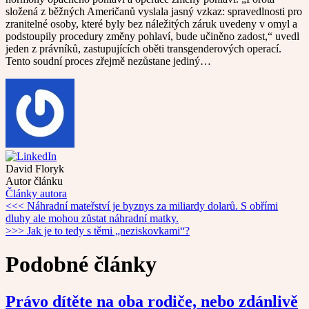
složená z běžných Američanů vyslala jasný vzkaz: spravedlnosti pro
zranitelné osoby, které byly bez náležitých záruk uvedeny v omyl a
podstoupily procedury změny pohlaví, bude učiněno zadost,“ uvedl
jeden z právníků, zastupujících oběti transgenderových operací.
Tento soudní proces zřejmě nezůstane jediný…
David Floryk
Autor článku
Články autora
Navigace
<<<
Náhradní mateřství je byznys za miliardy dolarů. S obřími
dluhy ale mohou zůstat náhradní matky.
pro
>>>
Jak je to tedy s těmi „neziskovkami“?
příspěvek
Podobné články
Právo dítěte na oba rodiče, nebo zdánlivě