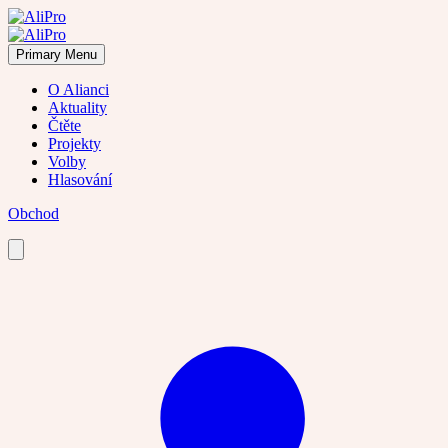
Skip
to
content
Primary Menu
O Alianci
Aktuality
Čtěte
Projekty
Volby
Hlasování
Obchod