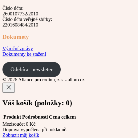
Číslo účtu:
2600107732/2010
Číslo účtu veřejné sbírky:
2201608484/2010
Dokumety
Výroční zprávy
Dokumenty ke stažení
Odebírat newsleter
© 2026 Aliance pro rodinu, z.s. - alipro.cz
Váš košík
(položky: 0)
Produkt
Podrobnosti
Cena celkem
Mezisoučet
0 Kč
Produkty
Doprava vypočtena při pokladně.
Zobrazit můj košík