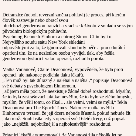
Detranzice (neboli reverzní změna pohlaví) je proces, při kterém
člověk zastavuje nebo obrací svou
předchozí genderovou tranzici a vrací se k životu v souladu se svým
původním biologickým pohlavím.
Psycholog Kenneth Einhorn a chirurg Simon Chin byli u
Nejvyššího soudu státu New York shledáni
odpovědnými za to, že ignorovali standardy péče a procedurální
opatření tím, že na nezletilou osobu vyvíjeli tlak, aby řešila
genderovou dysforii trvalou operací, rozhodla porota.
Matka Varianové, Claire Deaconová, vypověděla, že byla proti
operaci, ale nakonec podlehla tlaku lékařů.
„Ten muž byl tak důrazný a naléhal a naléhal,“ popisuje Deaconová
své debaty s psychologem Einhornem,
„až jsem měla pocit, že neexistuje žádné dobré rozhodnutí. Myslím,
že to byla zastrašovací taktika: nevěřím, že to bylo ze zlého úmyslu,
myslím, že věřil tomu, co říkal… ale velmi, velmi se mýlil,“ řekla
Deaconová pro The Epoch Times. Nakonec matka uvěřila
Einhornovu tvrzení, že její dcera nebude šťastná, pokud nebude žít
jako muž. Souhlasila tedy s operací své 16leté dcery, což popsala
jako „nejtěžší, nejobtížnější a nejbolestivější“ rozhodnutí.
Právníci lékařů argumentovali, že Varianová žila několik let po